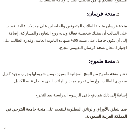
مسموح التقديم لها من مختلف البلدان وكافة الجنسيات.
منحة فرسان:
منحة
فرسان متاحة للطلاب المتفوقين والحاصلين على معدلات عالية، فيجب
على الطالب أن يمتلك شخصية فعالة ولديه روح التعاون والمشاركة، إضافة
إلى أن يكون حاصل على نسبة 95% بشهادة الثانوية العامة، وقدرة الطالب على
اجتياز امتحان
منحة
فرسان التقييمي بنجاح.
منحة طموح:
تعتبر
منحة
طموح من
المنح
المجانية المميزة، ومن شروطها وجوب وجود كفيل
سعودي للطالب، وإرسال تقرير بمقدار الراتب الذي يحصل عليه الكفيل.
إضافةً إلى ذلك يتم دفع باقي الرسوم الدراسية بعد التخرج.
فيما يتعلق
بالأوراق
والوثائق المطلوبة للتقديم على
منحة جامعة البترجي في
المملكة العربية السعودية
: