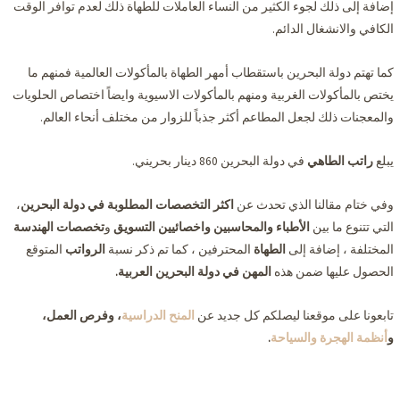
إضافة إلى ذلك لجوء الكثير من النساء العاملات للطهاة ذلك لعدم توافر الوقت
الكافي والانشغال الدائم.
كما تهتم دولة البحرين باستقطاب أمهر الطهاة بالمأكولات العالمية فمنهم ما
يختص بالمأكولات الغربية ومنهم بالمأكولات الاسيوية وايضاً اختصاص الحلويات
والمعجنات ذلك لجعل المطاعم أكثر جذباً للزوار من مختلف أنحاء العالم.
يبلع
راتب الطاهي
في دولة البحرين 860 دينار بحريني.
وفي ختام مقالنا الذي تحدث عن
اكثر التخصصات المطلوبة في دولة البحرين
،
التي تتنوع ما بين
الأطباء
والمحاسبين
واخصائيين التسويق
و
تخصصات الهندسة
المختلفة ، إضافة إلى
الطهاة
المحترفين ، كما تم ذكر نسبة
الرواتب
المتوقع
الحصول عليها ضمن هذه
المهن في دولة البحرين العربية.
تابعونا على موقعنا ليصلكم كل جديد عن
المنح الدراسية
، وفرص العمل،
و
أنظمة الهجرة والسياحة
.