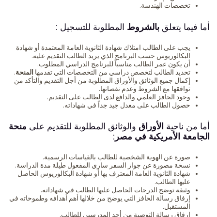
تخصصات الهندسة.
أما فيما يتعلق
بالشروط
المطلوبة للتسجيل :
يجب على الطالب امتلاك شهادة الثانوية العامة المعتمدة أو شهادة
البكالوريوس حسب البرنامج الذي يريد الطالب التقديم عليه.
أن يكون عمر الطالب مناسباً للبرنامج الدراسي المطلوب.
تحديد الطالب لتخصص دراسي من التخصصات التي تقدمها
المنحة
.
إكمال جميع الوثائق والأوراق المطلوبة من أجل التقديم والتأكد من
توافقها مع الشروط وعدم نقصانها.
وجود الحافز العلمي والدافع لدى الطالب على التقديم.
حصول الطالب على معدل جيد جداً في شهاداته.
أما من ناحية
الأوراق
والوثائق المطلوبة للتقديم على
منحة
الجامعة الأمريكية في مصر
:
صورة عن الهوية الشخصية للطالب بالقياسات الرسمية.
نسخة مصورة عن جواز السفر ساري المفعول طيلة مدة الدراسة.
شهادة الثانوية العامة المعترف بها أو شهادة البكالوريوس الحاصل
عليها الطالب.
وثيقة توضح الدرجات الحاصل عليها الطالب في شهاداته.
إرفاق رسالة الحافز التي يوضح من خلالها أهم أهدافه وطموحاته في
المستقبل.
إرفاق رسالة التوصية من أحد المدرسين للطالب.