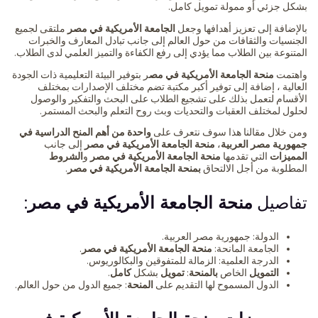
بشكل جزئي أو ممولة تمويل كامل.
بالإضافة إلى تعزيز أهدافها وجعل
الجامعة الأمريكية في مصر
ملتقى لجميع
الجنسيات والثقافات من حول العالم إلى جانب تبادل المعارف والخبرات
المتنوعة بين الطلاب مما يؤدي إلى رفع الكفاءة والتميز العلمي لدى الطلاب.
واهتمت
منحة الجامعة الأمريكية في مص
ر بتوفير البيئة التعليمية ذات الجودة
العالية ، إضافة إلى توفير أكبر مكتبة تضم مختلف الإصدارات بمختلف
الأقسام لتعمل بذلك على تشجيع الطلاب على البحث والتفكير والوصول
لحلول لمختلف العقبات والتحديات وبث روح التعلم والبحث المستمر.
ومن خلال مقالنا هذا سوف نتعرف على
واحدة من أهم المنح الدراسية في
جمهورية مصر العربية
،
منحة الجامعة الأمريكية في مصر
إلى جانب
المميزات
التي تقدمها
منحة الجامعة الأمريكية في مصر
و
الشروط
المطلوبة من أجل الالتحاق
بمنحة الجامعة الأمريكية في مصر
.
تفاصيل
منحة الجامعة الأمريكية في مصر
:
الدولة: جمهورية مصر العربية.
الجامعة المانحة:
منحة الجامعة الأمريكية في مصر
.
الدرجة العلمية: الزمالة للمتفوقين والبكالوريوس.
التمويل
الخاص
بالمنحة
:
تمويل
بشكل
كامل
.
الدول المسموح لها التقديم على
المنحة
: جميع الدول من حول العالم.