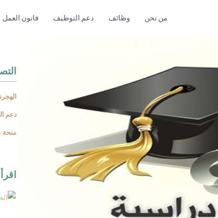
من نحن
وظائف
دعم التوظيف
قانون العمل
التص
الهجرة
دعم ا
منحة م
اقرأ 