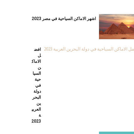
اشهر الاماكن السياحية في مصر 2023
افض
ل
الاماك
ن
السيا
حية
في
دولة
البحر
ين
العربي
ة
2023