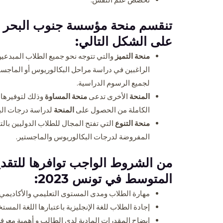
تنقسم منحة مؤسسة جنوب البحر ال
على الشكل التالي:
منحة التميز
والتي تتوجه نحو جميع الطلاب المبدعين 
الراغبين في دراسة مراحل البكالوريوس أو الماجست
لجميع الرسوم الدراسية.
المنحة
الأخرى تدعى
منحة المساوة
وذلك لتوفيرها 
الكاملة من الحصول على
المنحة
لدراسة درجات البكا
منحة التنوع
التي تفتح المجال للطلاب الدوليين بال
المفروضة لدرجات البكالوريوس والماجستير.
من الشروط الواجب توافرها للتقدي
المتوسط في تونس 2023:
مهارة الطلاب ومدى المستوى التعليمي والأكاديمي 
إجادة الطلاب للغة الإنجليزية باعتبارها اللغة المست
ايضاح المقدرات المادية لدى الطالب و أهمية معرفة