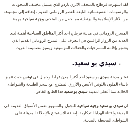
لقد اشتهرت قرطاج بالمتحف الاثري باردو الذي يشمل مختلف المنحوتات
والرسومات الفسيفسائية التابعة للعصر الروماني القديم ، إضافة إلى مجموعة
من الاثار الإسلامية والبيزنطية مما جعل من المتحف
وجهة سياحية
مهمة.
المسرح الروماني في مدينة قرطاج احد أكثر
المناطق السياحية
أهمية لدى
العديد من الزوار الراغبين في التعرف على المدرج الروماني القديم الذي
يشتهر بإقامة المسرحيات والحفلات الموسيقية ويتميز بتصميمه الفريد.
سيدي بو سعيد.
تعتبر مدينة
سيدي بو سعيد
احد أكثر المدن غرابةً وجمال في
تونس
حيث تتميز
بالبناء الملون باللونين الأبيض والأزرق الممتزج مع سحر الطبيعة والشواطئ
الخلابة مما أعطى لمدينة
سيدي بو سعيد
هذا الطابع الخاص.
ان
سيدي بو سعيد وجهة سياحية
للتجول والتسويق ضمن الأسواق القديمة في
المدينة واقتناء الهدايا التذكارية، إضافة للاستمتاع بالإطلالة المذهلة على
الشواطئ المحيطة بالمدينة.