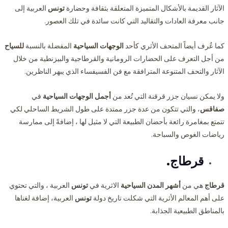
الآثار القديمة بالأشكال المتميزة المتعلقة بثقافة وحضارة
تونس
العربية إلى
جانب معرفة العادات والتقاليد التي كانت سائدة في تلك العصور.
كما عُرف أيضاً المتحف الأثري كأحد
الوجهات السياحية
المفضلة بالنسبة
للسياح
من أجل التعرف على الحضارات الرومانية والقرطاجية والبيزنطية من خلال
الآثار والتحف المتنوعة المترافقة مع فن الفسيفساء الذي يبهر الناظرين.
ولا يمكن نسيان جزر قرقنة التي تُعد من
أجمل الوجهات السياحية
في
صفاقس
، والتي تتكون من عدة جزر ممتدة على طول الشريط الساحلي لكي
تتمتع بمغامرة رائعة بأحضان الطبيعة التي لا مثيل لها ، إضافةً إلى ممارسة
رياضات الغوص والسباحة.
قرطاج.
قرطاج
هي من
أشهر المدن السياحية
الاثرية في
تونس
العربية ، والتي تحتوي
على أهم المعالم الأثرية التي شكلت تاريخ دولة
تونس
العربية، إضافة لغناها
بالمناطق الطبيعية الجذابة.