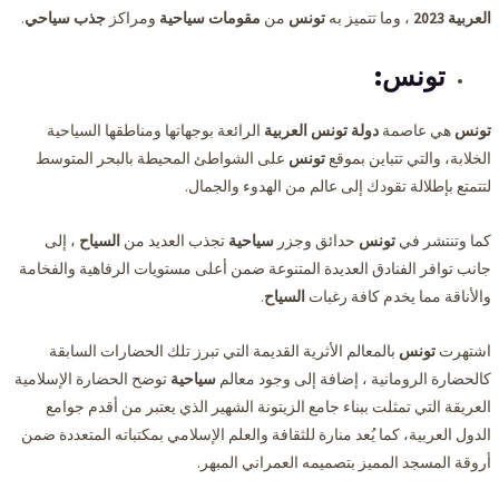
العربية 2023
، وما تتميز به
تونس
من
مقومات سياحية
ومراكز
جذب سياحي
.
تونس:
تونس
هي عاصمة
دولة تونس العربية
الرائعة بوجهاتها ومناطقها السياحية
الخلابة، والتي تتباين بموقع
تونس
على الشواطئ المحيطة بالبحر المتوسط
لتتمتع بإطلالة تقودك إلى عالم من الهدوء والجمال.
كما وتنتشر في
تونس
حدائق وجزر
سياحية
تجذب العديد من
السياح
، إلى
جانب توافر الفنادق العديدة المتنوعة ضمن أعلى مستويات الرفاهية والفخامة
والأناقة مما يخدم كافة رغبات
السياح
.
اشتهرت
تونس
بالمعالم الأثرية القديمة التي تبرز تلك الحضارات السابقة
كالحضارة الرومانية ، إضافة إلى وجود معالم
سياحية
توضح الحضارة الإسلامية
العريقة التي تمثلت ببناء جامع الزيتونة الشهير الذي يعتبر من أقدم جوامع
الدول العربية، كما يُعد منارة للثقافة والعلم الإسلامي بمكتباته المتعددة ضمن
أروقة المسجد المميز بتصميمه العمراني المبهر.