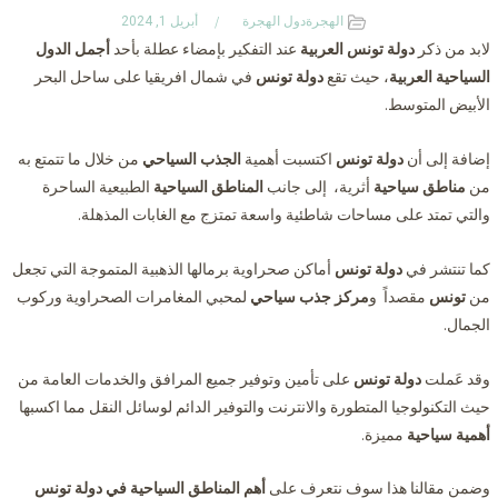
الهجرة
دول الهجرة
أبريل 1, 2024
لابد من ذكر
دولة تونس العربية
عند التفكير بإمضاء عطلة بأحد
أجمل الدول
السياحية العربية
، حيث تقع
دولة تونس
في شمال افريقيا على ساحل البحر
الأبيض المتوسط.
إضافة إلى أن
دولة تونس
اكتسبت أهمية
الجذب السياحي
من خلال ما تتمتع به
من
مناطق سياحية
أثرية، إلى جانب
المناطق السياحية
الطبيعية الساحرة
والتي تمتد على مساحات شاطئية واسعة تمتزج مع الغابات المذهلة.
كما تنتشر في
دولة تونس
أماكن صحراوية برمالها الذهبية المتموجة التي تجعل
من
تونس
مقصداً و
مركز جذب سياحي
لمحبي المغامرات الصحراوية وركوب
الجمال.
وقد عَملت
دولة تونس
على تأمين وتوفير جميع المرافق والخدمات العامة من
حيث التكنولوجيا المتطورة والانترنت والتوفير الدائم لوسائل النقل مما اكسبها
أهمية سياحية
مميزة.
وضمن مقالنا هذا سوف نتعرف على
أهم المناطق السياحية في دولة تونس