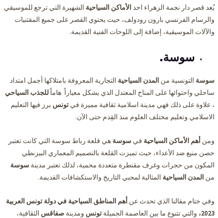
يُعد قصر دار نجمة الزهراء احد
الأماكن السياحية
الشهيرة التي ترجع للموسيقي
والرسام الفرنسي بارون رودولف، حيث يحتوي القصر على جميع المقتنيات
والآلات الموسيقية، إضافة إلى اللوحات الفنية القديمة.
سوسة.
سوسة
التونسية من
المدن السياحية
التجارية المعروفة بامتلاكها أجمل امتداد
ساحلي واحتوائها على المناخ المعتدل الذي يشكل معياراً هاماً
للجذب السياحي
، علاوة على ذلك فهي مدينة اسلامية ثقافية مميزة في
تونس
برز فيها التعليم
الاسلامي وتعليم مختلف العلوم منذ القِدم حتى الآن.
ومن
أهم الأماكن السياحية
في
سوسة
هي قلعة رباط سوسة التي كانت تعتبر
حصن منيع ضد الأعداء، حيث تميزت القلعة بالتصميم المعماري البيزنطي
المكون من حجرات وغرف مقنطرة متعددة محمية، لذلك تعتبر مدينة
سوسة
من
المدن السياحية
المثالية لمحبي التاريخ والاستكشافات القديمة.
وفي ختام مقالنا الذي تحدث عن
أهم المناطق السياحية في دولة تونس العربية
2023،
والتي تتنوع ما بين العاصمة الجميلة
تونس
ومدينة
صفاقس
الثقافية،